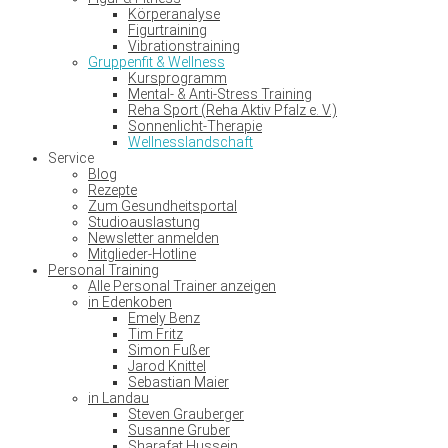
Körperanalyse
Figurtraining
Vibrationstraining
Gruppenfit & Wellness
Kursprogramm
Mental- & Anti-Stress Training
Reha Sport (Reha Aktiv Pfalz e. V.)
Sonnenlicht-Therapie
Wellnesslandschaft
Service
Blog
Rezepte
Zum Gesundheitsportal
Studioauslastung
Newsletter anmelden
Mitglieder-Hotline
Personal Training
Alle Personal Trainer anzeigen
in Edenkoben
Emely Benz
Tim Fritz
Simon Fußer
Jarod Knittel
Sebastian Maier
in Landau
Steven Grauberger
Susanne Gruber
Sharafat Hussein