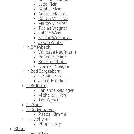
Luca Klein
Sophie Klein
Angelo Mauceri
Carlos Martinez
Marco Minkner
Tobias Wagner
Fabian Weis
Natalie Windhövel
Jakob Winter
in Offenbach
Vanessa Kaufmann
Pascale Lesire
Simon Röhrich
Norman Steigner
in Bad Bergzabern
Florian Foltz
Jason Fröhlich
in Bellheim
Fabienne Reisinger
Michelle Hilkert
Tim Weber
in Wörth
in Dudenhofen
Pascal Kimmel
in Herxheim
Philip Hetzler
Shop
10er Karten