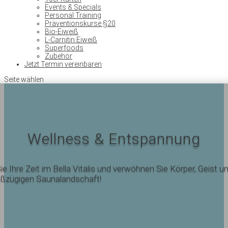
Events & Specials
Personal Training
Präventionskurse §20
Bio-Eiweiß
L-Carnitin Eiweiß
Superfoods
Zubehör
Jetzt Termin vereinbaren
Seite wählen
Wellness & Entspannung
e Ihre Zeit im Bella Vitalis und verwöhnen Sie Körper, Geist un
oßzügigen Saunalandschaft!