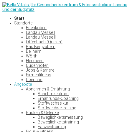
Start
Standorte
Edenkoben
Landau Messe I
Landau Messe II
Offenbach (Queich)
Bad Bergzabern
Bellheim
Wörth
Herxheim
Dudenhofen
Jobs & Karriere
Firmenfitness
Über uns
Angebote
Abnehmen & Ernährung
Abnehmzentrum
Ernährungs-Coaching
Stoffwechselkur
Stoffwechseltraining
Rücken & Gelenke
Beweglichkeitsmessung
Beweglichkeitstraining
Faszientraining
Figur & Fitness