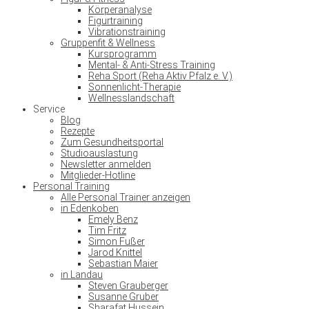
Körperanalyse
Figurtraining
Vibrationstraining
Gruppenfit & Wellness
Kursprogramm
Mental- & Anti-Stress Training
Reha Sport (Reha Aktiv Pfalz e. V.)
Sonnenlicht-Therapie
Wellnesslandschaft
Service
Blog
Rezepte
Zum Gesundheitsportal
Studioauslastung
Newsletter anmelden
Mitglieder-Hotline
Personal Training
Alle Personal Trainer anzeigen
in Edenkoben
Emely Benz
Tim Fritz
Simon Fußer
Jarod Knittel
Sebastian Maier
in Landau
Steven Grauberger
Susanne Gruber
Sharafat Hussein