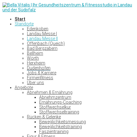
Start
Standorte
Edenkoben
Landau Messe I
Landau Messe II
Offenbach (Queich)
Bad Bergzabern
Bellheim
Wörth
Herxheim
Dudenhofen
Jobs & Karriere
Firmenfitness
Über uns
Angebote
Abnehmen & Ernährung
Abnehmzentrum
Ernährungs-Coaching
Stoffwechselkur
Stoffwechseltraining
Rücken & Gelenke
Beweglichkeitsmessung
Beweglichkeitstraining
Faszientraining
Figur & Fitness