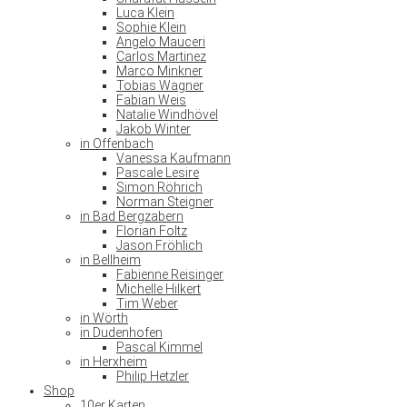
Luca Klein
Sophie Klein
Angelo Mauceri
Carlos Martinez
Marco Minkner
Tobias Wagner
Fabian Weis
Natalie Windhövel
Jakob Winter
in Offenbach
Vanessa Kaufmann
Pascale Lesire
Simon Röhrich
Norman Steigner
in Bad Bergzabern
Florian Foltz
Jason Fröhlich
in Bellheim
Fabienne Reisinger
Michelle Hilkert
Tim Weber
in Wörth
in Dudenhofen
Pascal Kimmel
in Herxheim
Philip Hetzler
Shop
10er Karten