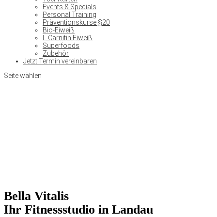
Events & Specials
Personal Training
Präventionskurse §20
Bio-Eiweiß
L-Carnitin Eiweiß
Superfoods
Zubehör
Jetzt Termin vereinbaren
Seite wählen
Bella Vitalis
Ihr Fitnessstudio in Landau