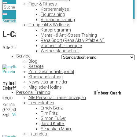
Figur & Fitness
Körperanalyse
Figurtraining
Vibrationstraining
Startseite
/ L-Carnitin Eiweiß
Gruppenfit & Wellness
Kursprogramm
L-Carnitin Eiweiß
Mental- & Anti-Stress Training
Reha Sport (Reha Aktiv Pfalz e. V.)
Sonnenlicht-Therapie
Alle 7 Ergebnisse werden angezeigt
Wellnesslandschaft
Service
Blog
Rezepte
Zum Gesundheitsportal
Studioauslastung
Newsletter anmelden
myline Eiweiß Protein
myline Eiweiß Protein
Mitglieder-Hotline
Eiskaffee
Haselnuss
myline Eiweiß Protein
Personal Training
Himbeer-Quark
Alle Personal Trainer anzeigen
€
29,00
€
29,00
in Edenkoben
€
29,00
Enthält 19% MwSt.
Enthält 19% MwSt.
Emely Benz
(
€
72,50
/ 1000 g)
(
€
72,50
/ 1000 g)
Enthält 19% MwSt.
Tim Fritz
zzgl.
Versand
zzgl.
Versand
(
€
72,50
/ 1000 g)
Simon Fußer
zzgl.
Versand
Jarod Knittel
Sebastian Maier
in Landau