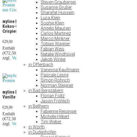
Steven Grauberger
Susanne Gruber
Sharafat Hussein
myline Eiweiß Protein
myline Eiweiß Protein
Luca Klein
myline Eiweiß Protein
Schokolade
Stracciatella
Sophie Klein
Kokos-Quark mit
Angelo Mauceri
Crispies
€
29,00
€
29,00
Carlos Martinez
Marco Minkner
Enthält 19% MwSt.
Enthält 19% MwSt.
€
29,00
(
€
72,50
/ 1000 g)
(
€
72,50
/ 1000 g)
Tobias Wagner
Enthält 19% MwSt.
zzgl.
Versand
zzgl.
Versand
Fabian Weis
(
€
72,50
/ 1000 g)
Natalie Windhövel
zzgl.
Versand
Jakob Winter
in Offenbach
Vanessa Kaufmann
Pascale Lesire
Simon Röhrich
Norman Steigner
in Bad Bergzabern
myline Eiweiß Protein
Florian Foltz
Vanille
Jason Fröhlich
in Bellheim
€
29,00
Fabienne Reisinger
Enthält 19% MwSt.
Michelle Hilkert
(
€
72,50
/ 1000 g)
Tim Weber
zzgl.
Versand
in Wörth
in Dudenhofen