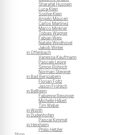
Sharafat Hussein
Luca Klein
Sophie Klein
Angelo Mauceri
Carlos Martinez
Marco Minkner
Tobias Wagner
Fabian Weis
Natalie Windhövel
Jakob Winter
in Offenbach
Vanessa Kaufmann
Pascale Lesire
Simon Röhrich
Norman Steigner
in Bad Bergzabern
Florian Foltz
Jason Fröhlich
in Bellheim
Fabienne Reisinger
Michelle Hilkert
Tim Weber
in Wörth
in Dudenhofen
Pascal Kimmel
in Herxheim
Philip Hetzler
Shop