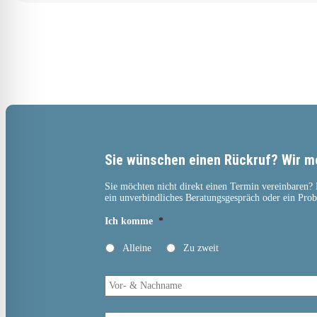
Sie wünschen einen Rückruf? Wir me
Sie möchten nicht direkt einen Termin vereinbaren?
ein unverbindliches Beratungsgespräch oder ein Probe
Ich komme
*
Alleine
Zu zweit
Vor-
&
Nachname
*
Standort
auswählen:
*