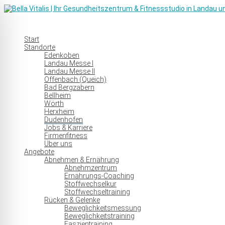
Start
Standorte
Edenkoben
Landau Messe I
Landau Messe II
Offenbach (Queich)
Bad Bergzabern
Bellheim
Wörth
Herxheim
Dudenhofen
Jobs & Karriere
Firmenfitness
Über uns
Angebote
Abnehmen & Ernährung
Abnehmzentrum
Ernährungs-Coaching
Stoffwechselkur
Stoffwechseltraining
Rücken & Gelenke
Beweglichkeitsmessung
Beweglichkeitstraining
Faszientraining