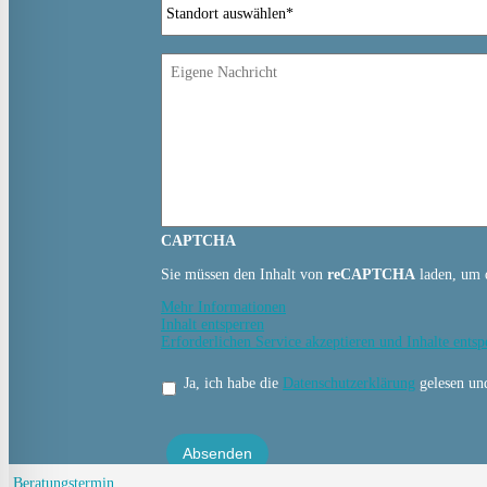
Eigene
Nachricht
CAPTCHA
Sie müssen den Inhalt von
reCAPTCHA
laden, um d
Mehr Informationen
Inhalt entsperren
Erforderlichen Service akzeptieren und Inhalte entsp
Datenschutz
*
Ja, ich habe die
Datenschutzerklärung
gelesen und
Beratungstermin