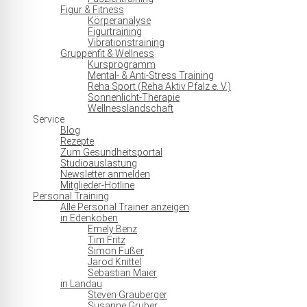
Figur & Fitness
Körperanalyse
Figurtraining
Vibrationstraining
Gruppenfit & Wellness
Kursprogramm
Mental- & Anti-Stress Training
Reha Sport (Reha Aktiv Pfalz e. V.)
Sonnenlicht-Therapie
Wellnesslandschaft
Service
Blog
Rezepte
Zum Gesundheitsportal
Studioauslastung
Newsletter anmelden
Mitglieder-Hotline
Personal Training
Alle Personal Trainer anzeigen
in Edenkoben
Emely Benz
Tim Fritz
Simon Fußer
Jarod Knittel
Sebastian Maier
in Landau
Steven Grauberger
Susanne Gruber