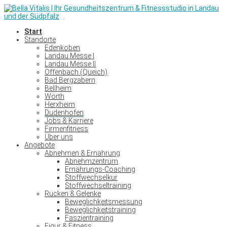
Start
Standorte
Edenkoben
Landau Messe I
Landau Messe II
Offenbach (Queich)
Bad Bergzabern
Bellheim
Wörth
Herxheim
Dudenhofen
Jobs & Karriere
Firmenfitness
Über uns
Angebote
Abnehmen & Ernährung
Abnehmzentrum
Ernährungs-Coaching
Stoffwechselkur
Stoffwechseltraining
Rücken & Gelenke
Beweglichkeitsmessung
Beweglichkeitstraining
Faszientraining
Figur & Fitness