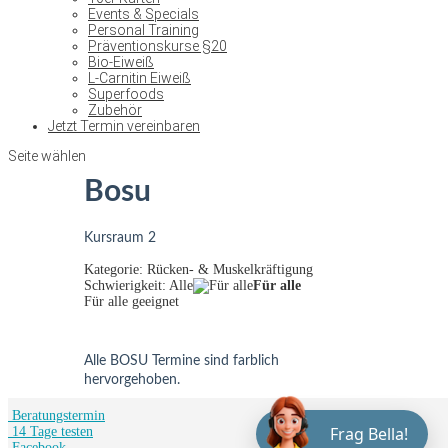
Events & Specials
Personal Training
Präventionskurse §20
Bio-Eiweiß
L-Carnitin Eiweiß
Superfoods
Zubehör
Jetzt Termin vereinbaren
Seite wählen
Bosu
Kursraum 2
Kategorie: Rücken- & Muskelkräftigung
Schwierigkeit: Alle
Für alle
Für alle geeignet
Alle BOSU Termine sind farblich
hervorgehoben.
Beratungstermin
Frag Bella!
14 Tage testen
Facebook