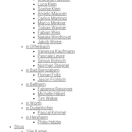
Luca Klein
Sophie Klein
Angelo Mauceri
Carlos Martinez
Marco Minkner
Tobias Wagner
Fabian Weis
Natalie Windhövel
Jakob Winter
in Offenbach
Vanessa Kaufmann
Pascale Lesire
Simon Röhrich
Norman Steigner
in Bad Bergzabern
Florian Foltz
Jason Fröhlich
in Bellheim
Fabienne Reisinger
Michelle Hilkert
Tim Weber
in Wörth
in Dudenhofen
Pascal Kimmel
in Herxheim
Philip Hetzler
Shop
10er Karten