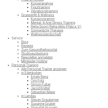
Körperanalyse
Figurtraining
Vibrationstraining
Gruppenfit & Wellness
Kursprogramm
Mental- & Anti-Stress Training
Reha Sport (Reha Aktiv Pfalz e. V.)
Sonnenlicht-Therapie
Wellnesslandschaft
Service
Blog
Rezepte
Zum Gesundheitsportal
Studioauslastung
Newsletter anmelden
Mitglieder-Hotline
Personal Training
Alle Personal Trainer anzeigen
in Edenkoben
Emely Benz
Tim Fritz
Simon Fußer
Jarod Knittel
Sebastian Maier
in Landau
Steven Grauberger
Susanne Gruber
Sharafat Hussein