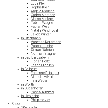
Luca Klein
Sophie Klein
Angelo Mauceri
Carlos Martinez
Marco Minkner
Tobias Wagner
Fabian Weis
Natalie Windhövel
Jakob Winter
in Offenbach
Vanessa Kaufmann
Pascale Lesire
Simon Röhrich
Norman Steigner
in Bad Bergzabern
Florian Foltz
Jason Fröhlich
in Bellheim
Fabienne Reisinger
Michelle Hilkert
Tim Weber
in Wörth
in Dudenhofen
Pascal Kimmel
in Herxheim
Philip Hetzler
Shop
10er Karten