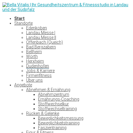
Start
Standorte
Edenkoben
Landau Messe I
Landau Messe II
Offenbach (Queich)
Bad Bergzabern
Bellheim
Wörth
Herxheim
Dudenhofen
Jobs & Karriere
Firmenfitness
Über uns
Angebote
Abnehmen & Ernährung
Abnehmzentrum
Ernährungs-Coaching
Stoffwechselkur
Stoffwechseltraining
Rücken & Gelenke
Beweglichkeitsmessung
Beweglichkeitstraining
Faszientraining
Figur & Fitness