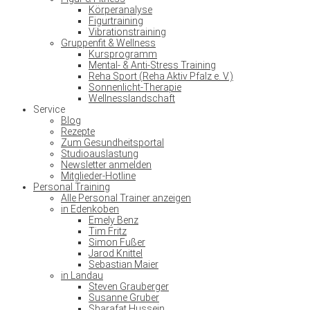
Körperanalyse
Figurtraining
Vibrationstraining
Gruppenfit & Wellness
Kursprogramm
Mental- & Anti-Stress Training
Reha Sport (Reha Aktiv Pfalz e. V.)
Sonnenlicht-Therapie
Wellnesslandschaft
Service
Blog
Rezepte
Zum Gesundheitsportal
Studioauslastung
Newsletter anmelden
Mitglieder-Hotline
Personal Training
Alle Personal Trainer anzeigen
in Edenkoben
Emely Benz
Tim Fritz
Simon Fußer
Jarod Knittel
Sebastian Maier
in Landau
Steven Grauberger
Susanne Gruber
Sharafat Hussein