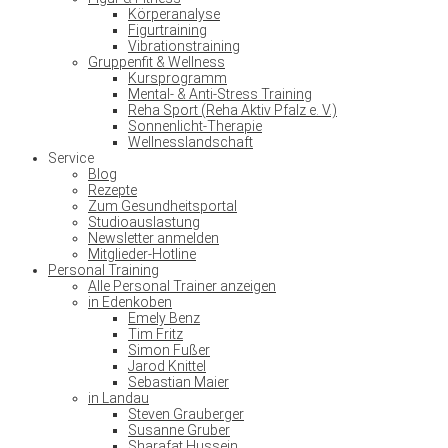
Körperanalyse
Figurtraining
Vibrationstraining
Gruppenfit & Wellness
Kursprogramm
Mental- & Anti-Stress Training
Reha Sport (Reha Aktiv Pfalz e. V.)
Sonnenlicht-Therapie
Wellnesslandschaft
Service
Blog
Rezepte
Zum Gesundheitsportal
Studioauslastung
Newsletter anmelden
Mitglieder-Hotline
Personal Training
Alle Personal Trainer anzeigen
in Edenkoben
Emely Benz
Tim Fritz
Simon Fußer
Jarod Knittel
Sebastian Maier
in Landau
Steven Grauberger
Susanne Gruber
Sharafat Hussein