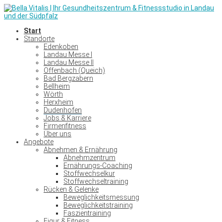
Start
Standorte
Edenkoben
Landau Messe I
Landau Messe II
Offenbach (Queich)
Bad Bergzabern
Bellheim
Wörth
Herxheim
Dudenhofen
Jobs & Karriere
Firmenfitness
Über uns
Angebote
Abnehmen & Ernährung
Abnehmzentrum
Ernährungs-Coaching
Stoffwechselkur
Stoffwechseltraining
Rücken & Gelenke
Beweglichkeitsmessung
Beweglichkeitstraining
Faszientraining
Figur & Fitness