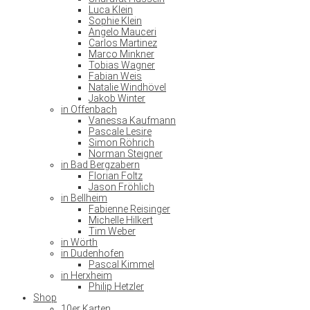
Luca Klein
Sophie Klein
Angelo Mauceri
Carlos Martinez
Marco Minkner
Tobias Wagner
Fabian Weis
Natalie Windhövel
Jakob Winter
in Offenbach
Vanessa Kaufmann
Pascale Lesire
Simon Röhrich
Norman Steigner
in Bad Bergzabern
Florian Foltz
Jason Fröhlich
in Bellheim
Fabienne Reisinger
Michelle Hilkert
Tim Weber
in Wörth
in Dudenhofen
Pascal Kimmel
in Herxheim
Philip Hetzler
Shop
10er Karten