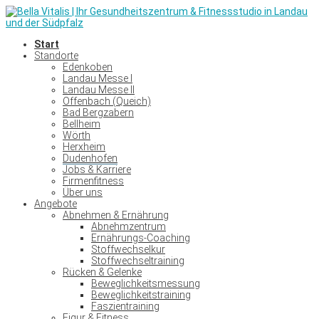
Start
Standorte
Edenkoben
Landau Messe I
Landau Messe II
Offenbach (Queich)
Bad Bergzabern
Bellheim
Wörth
Herxheim
Dudenhofen
Jobs & Karriere
Firmenfitness
Über uns
Angebote
Abnehmen & Ernährung
Abnehmzentrum
Ernährungs-Coaching
Stoffwechselkur
Stoffwechseltraining
Rücken & Gelenke
Beweglichkeitsmessung
Beweglichkeitstraining
Faszientraining
Figur & Fitness