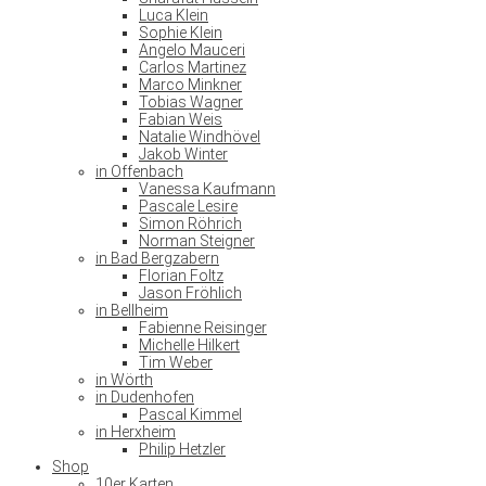
Luca Klein
Sophie Klein
Angelo Mauceri
Carlos Martinez
Marco Minkner
Tobias Wagner
Fabian Weis
Natalie Windhövel
Jakob Winter
in Offenbach
Vanessa Kaufmann
Pascale Lesire
Simon Röhrich
Norman Steigner
in Bad Bergzabern
Florian Foltz
Jason Fröhlich
in Bellheim
Fabienne Reisinger
Michelle Hilkert
Tim Weber
in Wörth
in Dudenhofen
Pascal Kimmel
in Herxheim
Philip Hetzler
Shop
10er Karten