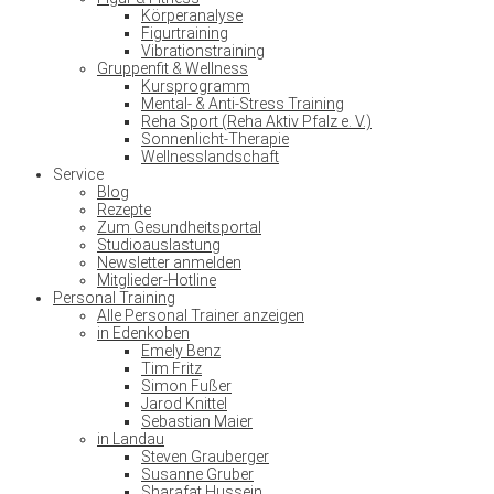
Körperanalyse
Figurtraining
Vibrationstraining
Gruppenfit & Wellness
Kursprogramm
Mental- & Anti-Stress Training
Reha Sport (Reha Aktiv Pfalz e. V.)
Sonnenlicht-Therapie
Wellnesslandschaft
Service
Blog
Rezepte
Zum Gesundheitsportal
Studioauslastung
Newsletter anmelden
Mitglieder-Hotline
Personal Training
Alle Personal Trainer anzeigen
in Edenkoben
Emely Benz
Tim Fritz
Simon Fußer
Jarod Knittel
Sebastian Maier
in Landau
Steven Grauberger
Susanne Gruber
Sharafat Hussein