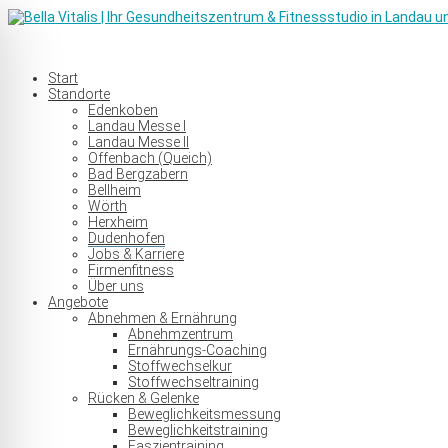
Start
Standorte
Edenkoben
Landau Messe I
Landau Messe II
Offenbach (Queich)
Bad Bergzabern
Bellheim
Wörth
Herxheim
Dudenhofen
Jobs & Karriere
Firmenfitness
Über uns
Angebote
Abnehmen & Ernährung
Abnehmzentrum
Ernährungs-Coaching
Stoffwechselkur
Stoffwechseltraining
Rücken & Gelenke
Beweglichkeitsmessung
Beweglichkeitstraining
Faszientraining