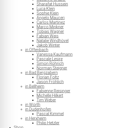
Sharafat Hussein
Luca Klein
Sophie Klein
Angelo Mauceri
Carlos Martinez
Marco Minkner
Tobias Wagner
Fabian Weis
Natalie Windhövel
Jakob Winter
in Offenbach
Vanessa Kaufmann
Pascale Lesire
Simon Röhrich
Norman Steigner
in Bad Bergzabern
Florian Foltz
Jason Fröhlich
in Bellheim
Fabienne Reisinger
Michelle Hilkert
Tim Weber
in Wörth
in Dudenhofen
Pascal Kimmel
in Herxheim
Philip Hetzler
Shop