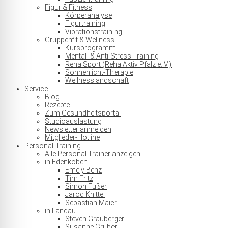
Figur & Fitness
Körperanalyse
Figurtraining
Vibrationstraining
Gruppenfit & Wellness
Kursprogramm
Mental- & Anti-Stress Training
Reha Sport (Reha Aktiv Pfalz e. V.)
Sonnenlicht-Therapie
Wellnesslandschaft
Service
Blog
Rezepte
Zum Gesundheitsportal
Studioauslastung
Newsletter anmelden
Mitglieder-Hotline
Personal Training
Alle Personal Trainer anzeigen
in Edenkoben
Emely Benz
Tim Fritz
Simon Fußer
Jarod Knittel
Sebastian Maier
in Landau
Steven Grauberger
Susanne Gruber