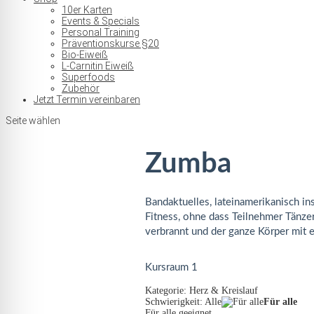
10er Karten
Events & Specials
Personal Training
Präventionskurse §20
Bio-Eiweiß
L-Carnitin Eiweiß
Superfoods
Zubehör
Jetzt Termin vereinbaren
Seite wählen
Zumba
Bandaktuelles, lateinamerikanisch i
Fitness, ohne dass Teilnehmer Tänzer
verbrannt und der ganze Körper mit ei
Kursraum 1
Kategorie: Herz & Kreislauf
Schwierigkeit: Alle
Für alle
Für alle geeignet