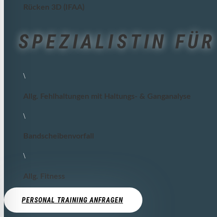
Rücken 3D (IFAA)
SPEZIALISTIN FÜR
\
Allg. Fehlhaltungen mit Haltungs- & Ganganalyse
\
Bandscheibenvorfall
\
Allg. Fitness
PERSONAL TRAINING ANFRAGEN