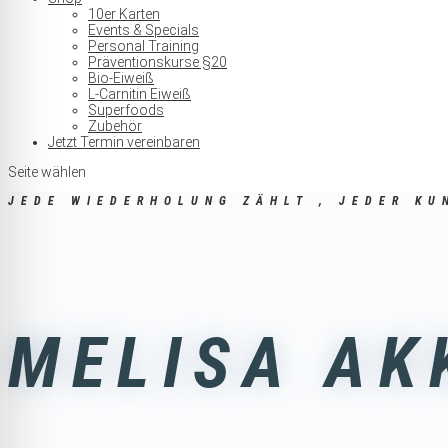
10er Karten
Events & Specials
Personal Training
Präventionskurse §20
Bio-Eiweiß
L-Carnitin Eiweiß
Superfoods
Zubehör
Jetzt Termin vereinbaren
Seite wählen
JEDE WIEDERHOLUNG ZÄHLT , JEDER KU
MELISA AK