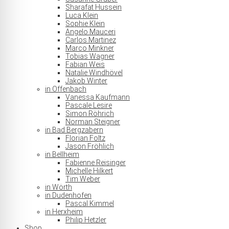
Sharafat Hussein
Luca Klein
Sophie Klein
Angelo Mauceri
Carlos Martinez
Marco Minkner
Tobias Wagner
Fabian Weis
Natalie Windhövel
Jakob Winter
in Offenbach
Vanessa Kaufmann
Pascale Lesire
Simon Röhrich
Norman Steigner
in Bad Bergzabern
Florian Foltz
Jason Fröhlich
in Bellheim
Fabienne Reisinger
Michelle Hilkert
Tim Weber
in Wörth
in Dudenhofen
Pascal Kimmel
in Herxheim
Philip Hetzler
Shop