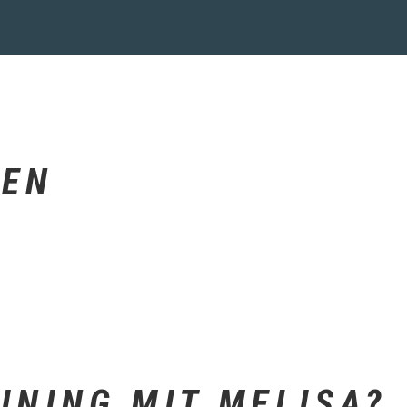
GEN
INING MIT MELISA?