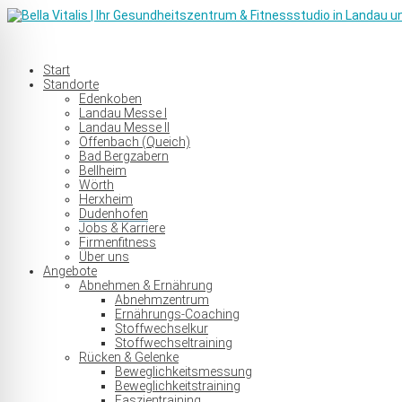
Start
Standorte
Edenkoben
Landau Messe I
Landau Messe II
Offenbach (Queich)
Bad Bergzabern
Bellheim
Wörth
Herxheim
Dudenhofen
Jobs & Karriere
Firmenfitness
Über uns
Angebote
Abnehmen & Ernährung
Abnehmzentrum
Ernährungs-Coaching
Stoffwechselkur
Stoffwechseltraining
Rücken & Gelenke
Beweglichkeitsmessung
Beweglichkeitstraining
Faszientraining