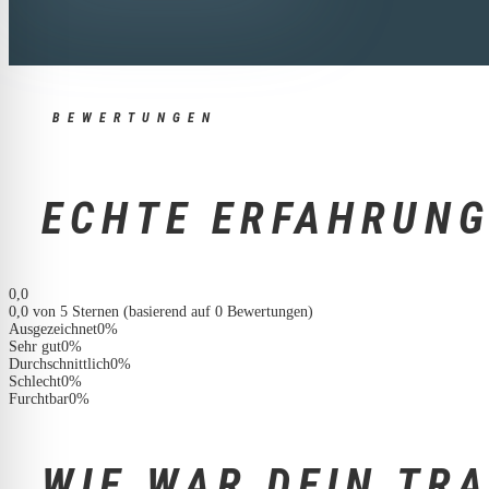
BEWERTUNGEN
ECHTE ERFAHRUN
0,0
0,0 von 5 Sternen (basierend auf 0 Bewertungen)
Ausgezeichnet
0%
Sehr gut
0%
Durchschnittlich
0%
Schlecht
0%
Furchtbar
0%
WIE WAR DEIN TRA