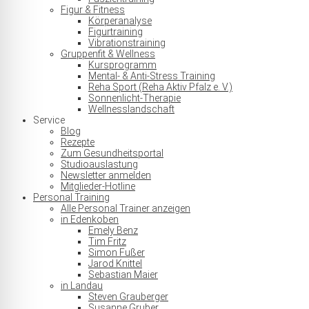
Figur & Fitness
Körperanalyse
Figurtraining
Vibrationstraining
Gruppenfit & Wellness
Kursprogramm
Mental- & Anti-Stress Training
Reha Sport (Reha Aktiv Pfalz e. V.)
Sonnenlicht-Therapie
Wellnesslandschaft
Service
Blog
Rezepte
Zum Gesundheitsportal
Studioauslastung
Newsletter anmelden
Mitglieder-Hotline
Personal Training
Alle Personal Trainer anzeigen
in Edenkoben
Emely Benz
Tim Fritz
Simon Fußer
Jarod Knittel
Sebastian Maier
in Landau
Steven Grauberger
Susanne Gruber