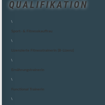
QUALIFIKATION
\
Sport- & Fitnesskauffrau
\
Lizenzierte Fitnesstrainerin (B-Lizenz)
\
Ernährungstrainerin
\
Functional Trainerin
\