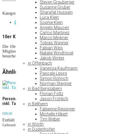
Karte
Steven Grauberger
Kurse
Susanne Gruber
Menge
Sharafat Hussein
Kategorie:
10er Karten
Schlagwörter:
10er karte
,
kurse
,
testen
Luca Klein
Beschreibung
Sophie Klein
Angelo Mauceri
Carlos Martinez
10er Karte
Kurse
Marco Minkner
Tobias Wagner
Die 10er Karte ist in allen Bella Vitalis Clubs gültig und bedarf keiner
Fabian Weis
Mitgliedschaft. Ideal für alle, die gelegentlich gerne in der Gruppe Kurse
Natalie Windhövel
besuchen möchten.
Jakob Winter
in Offenbach
Vanessa Kaufmann
Ähnliche Produkte
Pascale Lesire
Simon Röhrich
Norman Steigner
in Bad Bergzabern
Florian Foltz
10er Karte Sauna
Jason Fröhlich
Personal Training
inkl. Tageskarte
in Bellheim
€
170,00
Wertgutschein für
Fabienne Reisinger
Enthält 19% MwSt.
Mitgliedsbeiträge,
Michelle Hilkert
€
89,00
zzgl.
Versand
Bistrokonto und
Tim Weber
Enthält 19% MwSt.
Lieferzeit: ca. 2-3 Werktage
Personal Training
in Wörth
Lieferzeit: ca. 2-3 Werktage
in Dudenhofen
€
25,00
–
€
200,00
Preisspanne: