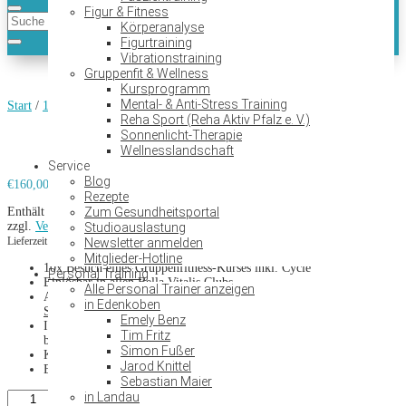
Figur & Fitness
Körperanalyse
Figurtraining
Vibrationstraining
Gruppenfit & Wellness
Kursprogramm
Mental- & Anti-Stress Training
Start
/
10er Karten
/ 10er Karte Kurse
Reha Sport (Reha Aktiv Pfalz e. V.)
Sonnenlicht-Therapie
10er Karte Kurse
Wellnesslandschaft
Service
Blog
€
160,00
Rezepte
Enthält 19% MwSt.
Zum Gesundheitsportal
zzgl.
Versand
Studioauslastung
Lieferzeit: ca. 2-3 Werktage
Newsletter anmelden
Mitglieder-Hotline
10x Besuch eines Gruppenfitness-Kurses inkl. Cycle
Personal Training
Einlösbar in allen Bella Vitalis Clubs
Alle Personal Trainer anzeigen
Ausschließlich gültig für Gruppenkurse (
Getränke, Gerätetraining,
in Edenkoben
Sonne- & Massagebank, Wellnessbereich ausgenommen
)
Emely Benz
Ideal geeignet für alle, die gelegentlich gerne in der Gruppe Kurse
Tim Fritz
besuchen möchten
Simon Fußer
Keine Vertragsbindung
Jarod Knittel
Einlösbar 3 Jahre ab Kauf
Sebastian Maier
10er
in Landau
In den Warenkorb