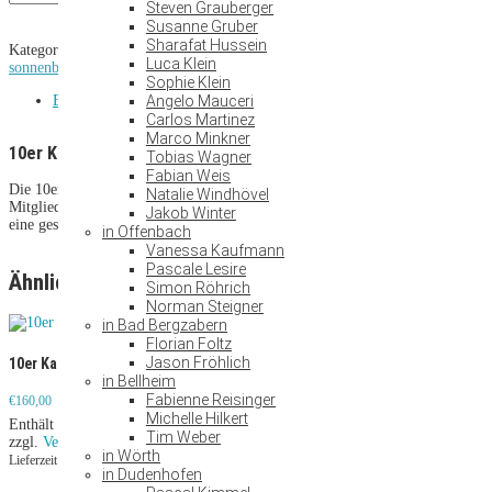
Karte
Steven Grauberger
Sonnenbank
Susanne Gruber
Menge
Sharafat Hussein
Kategorie:
10er Karten
Schlagwörter:
10er karte
,
solarium
,
sonne
,
Luca Klein
sonnenbank
,
sonnenlichttherapie
,
testen
Sophie Klein
Beschreibung
Angelo Mauceri
Carlos Martinez
Marco Minkner
10er Karte
Sonnenbank
Tobias Wagner
Fabian Weis
Die 10er Karte ist in allen Bella Vitalis Clubs gültig und bedarf keiner
Natalie Windhövel
Mitgliedschaft. Ideal für alle, die ihre Vitamin-D Produktion anregen und
Jakob Winter
eine gesunde Hautbräune erreichen wollen.
in Offenbach
Vanessa Kaufmann
Pascale Lesire
Ähnliche Produkte
Simon Röhrich
Norman Steigner
in Bad Bergzabern
Florian Foltz
Jason Fröhlich
10er Karte Kurse
in Bellheim
Personal Training
10er Karte
inkl. Tageskarte
Massagebank
Fabienne Reisinger
€
160,00
Michelle Hilkert
Enthält 19% MwSt.
Tim Weber
€
89,00
€
105,00
zzgl.
Versand
in Wörth
Enthält 19% MwSt.
Enthält 19% MwSt.
Lieferzeit: ca. 2-3 Werktage
in Dudenhofen
zzgl.
Versand
Lieferzeit: ca. 2-3 Werktage