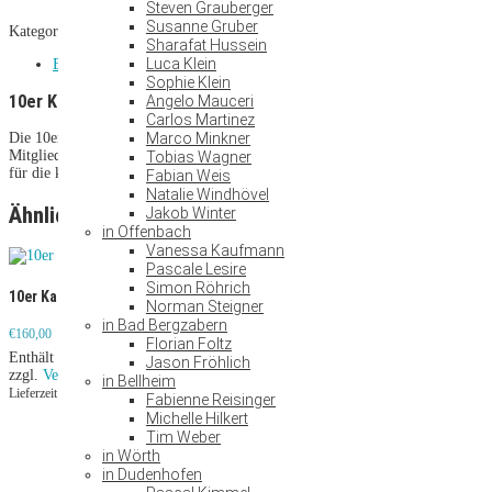
Sauna
Steven Grauberger
Menge
Susanne Gruber
Kategorie:
10er Karten
Schlagwörter:
10er karte
,
sauna
,
testen
Sharafat Hussein
Luca Klein
Beschreibung
Sophie Klein
10er Karte
Sauna
Angelo Mauceri
Carlos Martinez
Marco Minkner
Die 10er Karte ist in allen Bella Vitalis Clubs gültig und bedarf keiner
Mitgliedschaft. Ideal für alle, die gelegentlich in die Sauna gehen oder nur
Tobias Wagner
für die kalten Wintermonate nutzen.
Fabian Weis
Natalie Windhövel
Ähnliche Produkte
Jakob Winter
in Offenbach
Vanessa Kaufmann
Pascale Lesire
Simon Röhrich
10er Karte Kurse
Norman Steigner
10er Karte
in Bad Bergzabern
Sonnenbank
€
160,00
Florian Foltz
Wertgutschein für
Enthält 19% MwSt.
Jason Fröhlich
Mitgliedsbeiträge,
€
105,00
zzgl.
Versand
in Bellheim
Bistrokonto und
Enthält 19% MwSt.
Lieferzeit: ca. 2-3 Werktage
Fabienne Reisinger
Personal Training
zzgl.
Versand
Michelle Hilkert
Lieferzeit: ca. 2-3 Werktage
Tim Weber
€
25,00
–
€
200,00
Preisspanne:
in Wörth
€25,00
Enthält 19% MwSt.
bis
in Dudenhofen
Lieferzeit: ca. 2-3 Werktage
€200,00