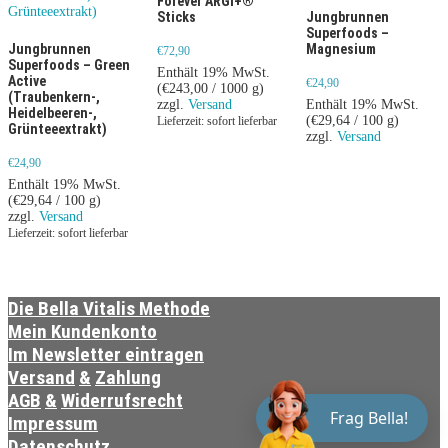
Forever ARGI+®
Sticks
Jungbrunnen
Superfoods –
Jungbrunnen
Magnesium
€
72,90
Superfoods – Green
Enthält 19% MwSt.
Active
€
24,90
(
€
243,00
/ 1000 g)
(Traubenkern-,
zzgl.
Versand
Enthält 19% MwSt.
Heidelbeeren-,
(
€
29,64
/ 100 g)
Lieferzeit: sofort lieferbar
Grünteeextrakt)
zzgl.
Versand
€
24,90
Enthält 19% MwSt.
(
€
29,64
/ 100 g)
zzgl.
Versand
Lieferzeit: sofort lieferbar
Die Bella Vitalis Methode
Mein Kundenkonto
Im Newsletter eintragen
Versand
&
Zahlung
AGB
&
Widerrufsrecht
Frag Bella!
Impressum
Datenschutz