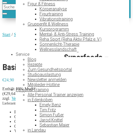
Figur & Fitness
Körperanalyse
Figurtraining
Vibrationstraining
Gruppenfit & Wellness
Kursprogramm
Mental- & Anti-Stress Training
Start
/
Superfoods
/ Jungbrunnen Superfoods – Basico (Calcium)
Reha Sport (Reha Aktiv Pfalz e. V.)
Sonnenlicht-Therapie
Jungbrunnen
Wellnesslandschaft
Service
Superfoods –
Blog
Rezepte
Basico (Calcium)
Zum Gesundheitsportal
Studioauslastung
Newsletter anmelden
€
24,90
Mitglieder-Hotline
Enthält 19% MwSt.
Personal Training
(
€
29,64
/ 100 g)
Alle Personal Trainer anzeigen
zzgl.
Versand
in Edenkoben
Lieferzeit: sofort lieferbar
Emely Benz
Tim Fritz
Premium-Qualität – Hergestellt in Deutschland
Simon Fußer
Gluten- und zuckerfrei
Jarod Knittel
Ohne Zusatzstoffe
Sebastian Maier
Calcium trägt zu einem normalen Energiestoffwechsel bei
in Landau
Von holistischen Ernährungsexperten empfohlen