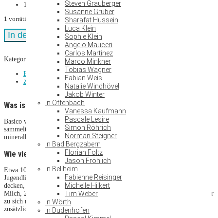
Steven Grauberger
100 Kapseln
Susanne Gruber
1 vorrätig
Sharafat Hussein
Luca Klein
Jungbrunnen
In den Warenkorb
Sophie Klein
Superfoods
Angelo Mauceri
-
Carlos Martinez
Basico
Kategorie:
Superfoods
Marco Minkner
(Calcium)
Tobias Wagner
Menge
Beschreibung
Fabian Weis
Zusätzliche Informationen
Natalie Windhövel
Jakob Winter
in Offenbach
Was ist Basico?
Vanessa Kaufmann
Pascale Lesire
Basico wird sehr umweltschonend gewonnen. Vor der Küste Islands
Simon Röhrich
sammelt die Rotalge Mineralstoffe, wie beispielsweise Calcium, aus dem
Norman Steigner
mineralhaltigen Meerwasser und macht sie deshalb so wertvoll.
in Bad Bergzabern
Florian Foltz
Wie viel Calcium benötigt der Körper?
Jason Fröhlich
in Bellheim
Etwa 1000 mg Calcium benötigt ein Erwachsener pro Tag. Kinder,
Fabienne Reisinger
Jugendliche oder Schwangere sogar noch mehr. Um diesen Bedarf zu
Michelle Hilkert
decken, sollte man täglich 2 Scheiben Käse, 1 Becher Joghurt, 1 Glas
Milch, 200g Brokkoli und einen halben Liter calciumhaltiges Mineralwasser
Tim Weber
zu sich nehmen. Da die wenigsten diese Mengen zu sich nehmen, ist eine
in Wörth
zusätzliche Einnahme von Calcium oftmals sinnvoll.
in Dudenhofen