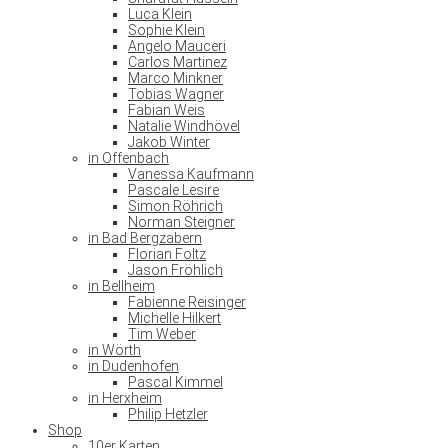
Luca Klein
Sophie Klein
Angelo Mauceri
Carlos Martinez
Marco Minkner
Tobias Wagner
Fabian Weis
Natalie Windhövel
Jakob Winter
in Offenbach
Vanessa Kaufmann
Pascale Lesire
Simon Röhrich
Norman Steigner
in Bad Bergzabern
Florian Foltz
Jason Fröhlich
in Bellheim
Fabienne Reisinger
Michelle Hilkert
Tim Weber
in Wörth
in Dudenhofen
Pascal Kimmel
in Herxheim
Philip Hetzler
Shop
10er Karten