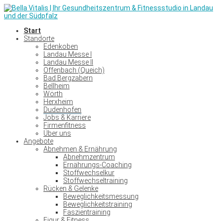
Start
Standorte
Edenkoben
Landau Messe I
Landau Messe II
Offenbach (Queich)
Bad Bergzabern
Bellheim
Wörth
Herxheim
Dudenhofen
Jobs & Karriere
Firmenfitness
Über uns
Angebote
Abnehmen & Ernährung
Abnehmzentrum
Ernährungs-Coaching
Stoffwechselkur
Stoffwechseltraining
Rücken & Gelenke
Beweglichkeitsmessung
Beweglichkeitstraining
Faszientraining
Figur & Fitness