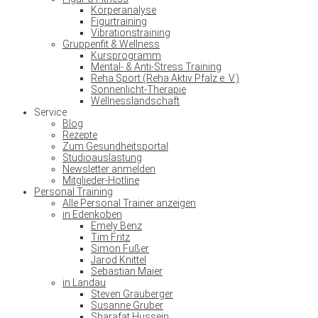
Körperanalyse
Figurtraining
Vibrationstraining
Gruppenfit & Wellness
Kursprogramm
Mental- & Anti-Stress Training
Reha Sport (Reha Aktiv Pfalz e. V.)
Sonnenlicht-Therapie
Wellnesslandschaft
Service
Blog
Rezepte
Zum Gesundheitsportal
Studioauslastung
Newsletter anmelden
Mitglieder-Hotline
Personal Training
Alle Personal Trainer anzeigen
in Edenkoben
Emely Benz
Tim Fritz
Simon Fußer
Jarod Knittel
Sebastian Maier
in Landau
Steven Grauberger
Susanne Gruber
Sharafat Hussein